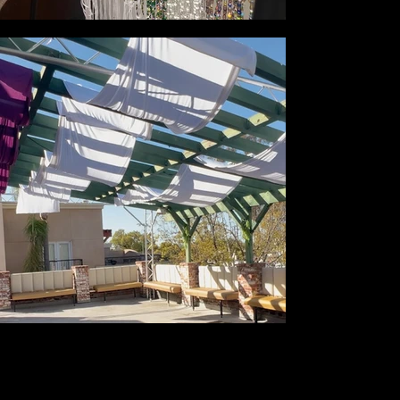
Home
Contact
Facebook
Instagram
Tel. 626-344-8497
621 N Azusa Ave, Azusa